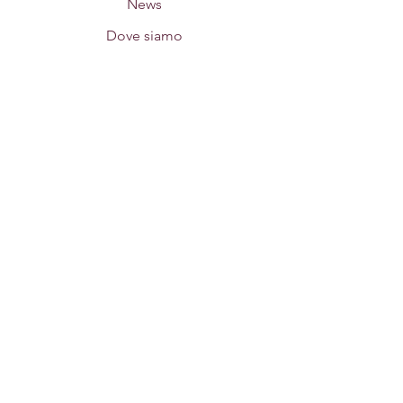
News
Dove siamo
Restiamo in contatto!
Iscrivi alla nostra newsletter per ricevere
ispirazioni yoga e
comunicazioni direttamente sulla tua
mail.
Iscriviti ora