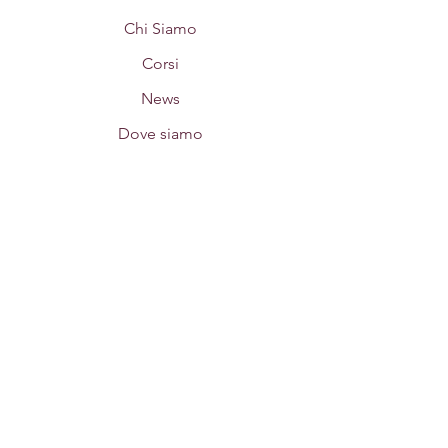
Chi Siamo
Corsi
News
Dove siamo
Restiamo in contatto!
Iscrivi alla nostra newsletter per ricevere
ispirazioni yoga e
comunicazioni direttamente sulla tua
mail.
Iscriviti ora