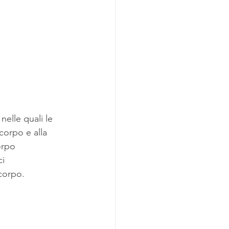
elle quali le 
corpo e alla 
orpo 
i 
corpo.