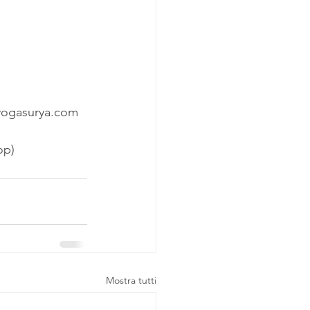
yogasurya.com
op)
Mostra tutti