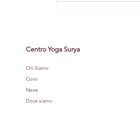
Pronti? Partenza...VIA! 8
SETTEMBRE SI RIAPRE con
tutta la nostra accoglienza e
armonia. Vi aspettiamo.
Centro Yoga Surya
Chi Siamo
Corsi
News
Dove siamo